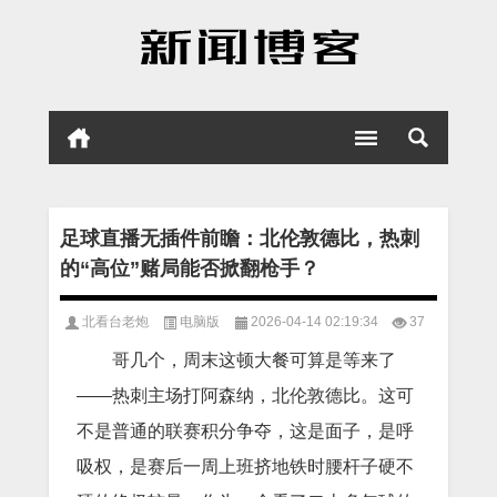
足球直播无插件前瞻：北伦敦德比，热刺
的“高位”赌局能否掀翻枪手？
北看台老炮
电脑版
2026-04-14 02:19:34
37
哥几个，周末这顿大餐可算是等来了
——热刺主场打阿森纳，北伦敦德比。这可
不是普通的联赛积分争夺，这是面子，是呼
吸权，是赛后一周上班挤地铁时腰杆子硬不