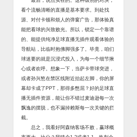
最后，说点实在的。这种级别的对决，
看个流畅清晰的直播是基本要求。到处找
源、对付卡顿和烦人的弹窗广告，那体验真
能把看球的兴致败光。所以，锁定一个靠谱
的、能提供纯净足球直播无插件观看体验的
导航站，比临时抱佛脚强多了。毕竟，咱们
球迷要的就是沉浸式投入，为每一个细节揪
心或者欢呼。想象一下，当萨卡带球突进，
或者孙兴慜在禁区线附近抬起左脚，你的屏
幕却卡成了PPT，那得多憋屈？好的足球直
播无插件资源，能让你不错过麦迪逊每一次
飘逸的摆脱，也不漏掉赖斯每一次关键的拦
截。
总之，我看好阿森纳客场不败，赢球概