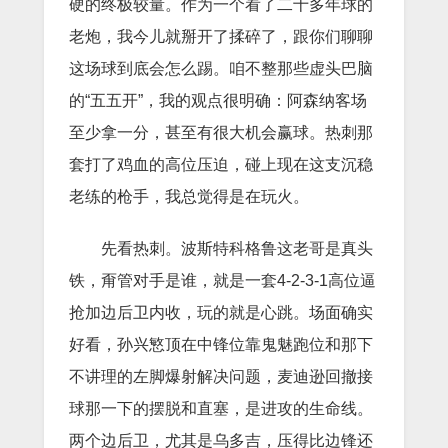
硬的终极较量。作为一个看了二十多年球的
老炮，我今儿就掰开了揉碎了，跟你们聊聊
这场球到底会怎么踢。咱不整那些虚头巴脑
的“五五开”，我的观点很明确：阿森纳客场
至少拿一分，甚至有很大机会赢球。热刺那
套打了鸡血的高位压迫，碰上现在这支沉稳
老练的枪手，我总觉得是在玩火。
先看热刺。波斯特科格鲁这老哥是真头
铁，甭管对手是谁，就是一套4-2-3-1高位逼
抢加边后卫内收，玩的就是心跳。场面确实
好看，孙兴慜顶在中锋位靠鬼魅跑位和那下
不讲理的左脚爆射解决问题，麦迪逊回撤接
球那一下的摆脱和直塞，是进攻的生命线。
两个边后卫，尤其是乌多吉，压得比边锋还