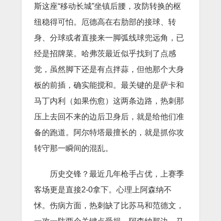
斯这座“移动长城”坐镇后腰，攻防转换的枢
纽稳得可怕。厄德高在右肋部的接球、转
身、分球或者直接来一脚弧线球兜远角，已
经是招牌菜。哈弗茨最近似乎找到了点感
觉，虽然脚下还是有点拌蒜，但他那个大身
板的前插，确实能搅和。最关键的是萨卡和
马丁内利（如果伤愈）这两条边路，热刺那
压上去回不来的边后卫身后，就是给他们准
备的跑道。阿尔特塔最擅长的，就是抓你攻
转守那一瞬间的混乱。
历史交锋？最近几年枪手占优，上赛季
客场更是直接2-0拿下。心理上阿森纳不
怵。伤病方面，热刺缺了比苏马和范德文，