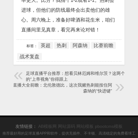
率更大。比分？我猜个1-2或者1-1。热刺会
进球，但他们的防线最终会出卖他们的雄
心。周六晚上，准备好啤酒和花生米，咱们
直播间里见真章，看完再来论对错！
英超
热刺
阿森纳
比赛前瞻
标签：
战术复盘
足球直播平台推荐：想看贝林厄姆和维尔茨？这两个天才
的“上帝视角”你得跟上
足球直播大全前瞻：北伦敦德比，这次我赌热刺能按住阿
森纳的“快进键”
友情链接：
AB模板网
网站源码
网站模板
pbootcms模板
推荐最好用的足球直播APP和软件，提供无插件、不卡顿、高清稳定的免费看球工