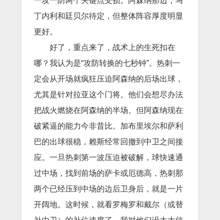
一攻一防两个关键点受损。阿森纳那边，马
丁内利和廷贝尔待定，但整体阵容厚度明显
更好。
好了，重点来了，战术上的生死扣在
哪？我认为是“攻防转换的七秒钟”。热刺一
定会从开场就疯狂压迫阿森纳的后场出球，
尤其是针对拉亚这个门将。他们会想尽办法
把战火燃烧在阿森纳的半场。但阿森纳现在
破紧逼的能力今非昔比。加布里埃尔和萨利
巴的出球很稳，赖斯经常回撤到中卫之间接
应。一旦热刺第一波压迫被破解，球快速通
过中场，找到前场的萨卡或厄德高，热刺那
两个已经压到中场的边后卫身后，就是一片
开阔地。这时候，就看罗梅罗和戴尔（或替