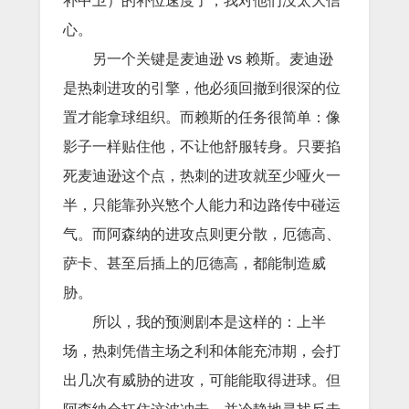
补中卫）的补位速度了，我对他们没太大信
心。
另一个关键是麦迪逊 vs 赖斯。麦迪逊
是热刺进攻的引擎，他必须回撤到很深的位
置才能拿球组织。而赖斯的任务很简单：像
影子一样贴住他，不让他舒服转身。只要掐
死麦迪逊这个点，热刺的进攻就至少哑火一
半，只能靠孙兴慜个人能力和边路传中碰运
气。而阿森纳的进攻点则更分散，厄德高、
萨卡、甚至后插上的厄德高，都能制造威
胁。
所以，我的预测剧本是这样的：上半
场，热刺凭借主场之利和体能充沛期，会打
出几次有威胁的进攻，可能能取得进球。但