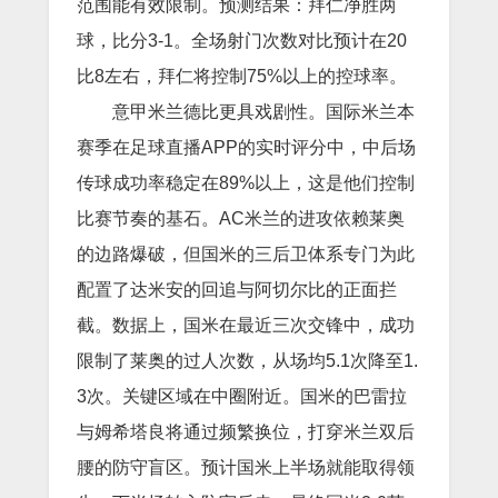
范围能有效限制。预测结果：拜仁净胜两
球，比分3-1。全场射门次数对比预计在20
比8左右，拜仁将控制75%以上的控球率。
意甲米兰德比更具戏剧性。国际米兰本
赛季在足球直播APP的实时评分中，中后场
传球成功率稳定在89%以上，这是他们控制
比赛节奏的基石。AC米兰的进攻依赖莱奥
的边路爆破，但国米的三后卫体系专门为此
配置了达米安的回追与阿切尔比的正面拦
截。数据上，国米在最近三次交锋中，成功
限制了莱奥的过人次数，从场均5.1次降至1.
3次。关键区域在中圈附近。国米的巴雷拉
与姆希塔良将通过频繁换位，打穿米兰双后
腰的防守盲区。预计国米上半场就能取得领