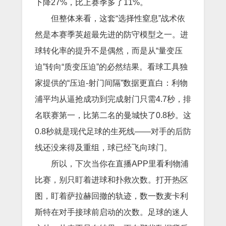
下降27%，比上赛季多了11%。
但整体来看，这套“选择性窒息”战术依
然是本赛季英超最先进的防守模型之一。进
球转化率的提升不是偶然，而是从“量变压
迫”转向“质变压迫”的必然结果。看球工具独
家提供的“压迫-射门间隔”数据更直白：利物
浦平均从逼抢成功到完成射门只需4.7秒，排
名联赛第一，比第二名的曼城快了0.8秒。这
0.8秒就是现代足球的生死线——对手的后防
线还没来得及重组，球已经飞向球门。
所以，下次当你在直播APP里看利物浦
比赛，别只盯着进球和扑救次数。打开热区
图，盯着萨拉赫回撤的轨迹，数一数麦卡利
斯特在对手接球前启动的次数。足球的迷人