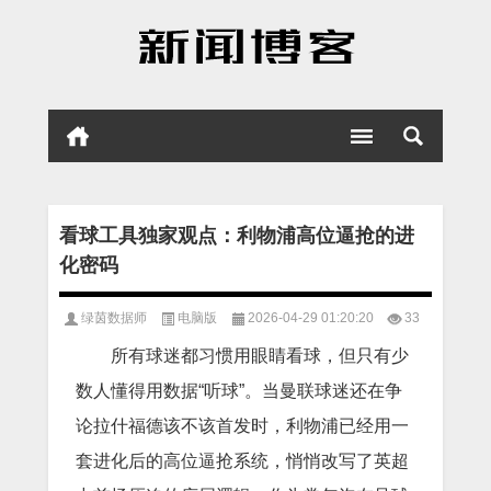
看球工具独家观点：利物浦高位逼抢的进
化密码
绿茵数据师
电脑版
2026-04-29 01:20:20
33
所有球迷都习惯用眼睛看球，但只有少
数人懂得用数据“听球”。当曼联球迷还在争
论拉什福德该不该首发时，利物浦已经用一
套进化后的高位逼抢系统，悄悄改写了英超